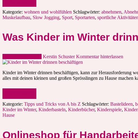
Weiterlesen
Kategorie:
wohnen und wohlfühlen
Schlagwörter:
abnehmen
,
Abnehm
Muskelaufbau
,
Slow Jogging
,
Sport
,
Sportarten
,
sportliche Aktivitäte
Was Kinder im Winter drin
22. November 2021
Kerstin Schuster
Kommentar hinterlassen
Kinder im Winter drinnen beschäftigen, kann zur Herausforderung werd
alles mit deinen kleinen und großen Sprösslingen zu Hause machen k
Weiterlesen
Kategorie:
Tipps und Tricks von A bis Z
Schlagwörter:
Bastelideen
,
b
Kinder im Winter
,
Kinderbasteln
,
Kinderbücher
,
Kinderspiele
,
Kinder
Hause
Onlineshop für Handarbeit