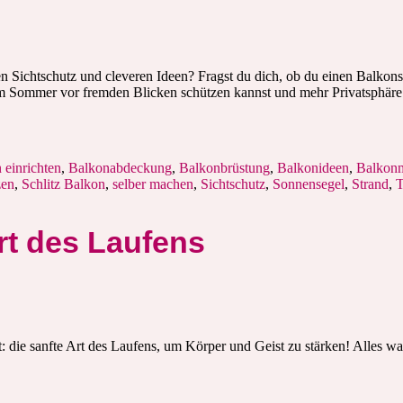
Sichtschutz und cleveren Ideen? Fragst du dich, ob du einen Balkonsicht
z im Sommer vor fremden Blicken schützen kannst und mehr Privatsphä
 einrichten
,
Balkonabdeckung
,
Balkonbrüstung
,
Balkonideen
,
Balkon
zen
,
Schlitz Balkon
,
selber machen
,
Sichtschutz
,
Sonnensegel
,
Strand
,
T
rt des Laufens
: die sanfte Art des Laufens, um Körper und Geist zu stärken! Alles was