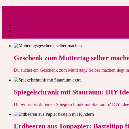
Skip
Wohnen und Wohlfühltipps
to
content
Startseite
Ratgeber wohnen und wohlfühlen, DIY, basteln, upcycling ideen, pr
Datenschutz
Impressum
Geschenk zum Muttertag selber mach
Du suchst ein Geschenk zum Muttertag? Selber machen liegt im
Spiegelschrank mit Stauraum: DIY Idee
Du wünschst dir einen Spiegelschrank mit Stauraum? DIY Idee 
Erdbeeren aus Tonpapier: Basteltipp 