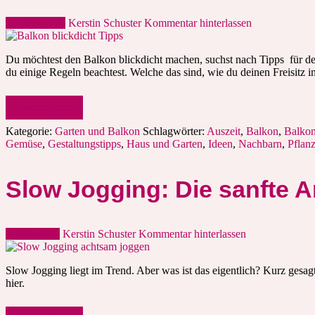
13. Mai 2023
Kerstin Schuster
Kommentar hinterlassen
Du möchtest den Balkon blickdicht machen, suchst nach Tipps für den 
du einige Regeln beachtest. Welche das sind, wie du deinen Freisit
Weiterlesen
Kategorie:
Garten und Balkon
Schlagwörter:
Auszeit
,
Balkon
,
Balkon
Gemüse
,
Gestaltungstipps
,
Haus und Garten
,
Ideen
,
Nachbarn
,
Pflan
Slow Jogging: Die sanfte A
5. Mai 2023
Kerstin Schuster
Kommentar hinterlassen
Slow Jogging liegt im Trend. Aber was ist das eigentlich? Kurz gesagt
hier.