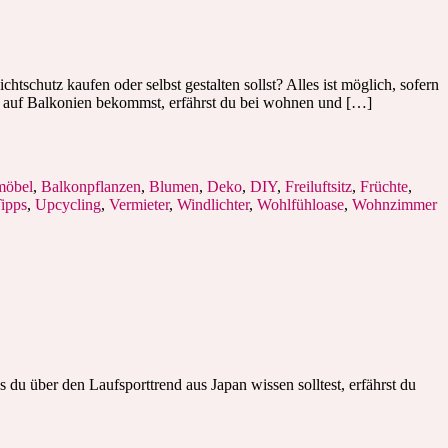
schutz kaufen oder selbst gestalten sollst? Alles ist möglich, sofern
re auf Balkonien bekommst, erfährst du bei wohnen und […]
möbel
,
Balkonpflanzen
,
Blumen
,
Deko
,
DIY
,
Freiluftsitz
,
Früchte
,
ipps
,
Upcycling
,
Vermieter
,
Windlichter
,
Wohlfühloase
,
Wohnzimmer
 du über den Laufsporttrend aus Japan wissen solltest, erfährst du