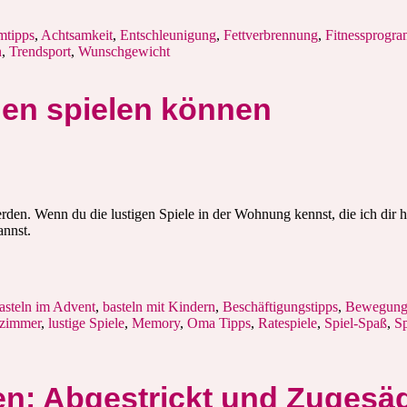
tipps
,
Achtsamkeit
,
Entschleunigung
,
Fettverbrennung
,
Fitnessprogr
n
,
Trendsport
,
Wunschgewicht
nen spielen können
en. Wenn du die lustigen Spiele in der Wohnung kennst, die ich dir heu
annst.
asteln im Advent
,
basteln mit Kindern
,
Beschäftigungstipps
,
Bewegungs
zimmer
,
lustige Spiele
,
Memory
,
Oma Tipps
,
Ratespiele
,
Spiel-Spaß
,
Sp
en: Abgestrickt und Zugesä