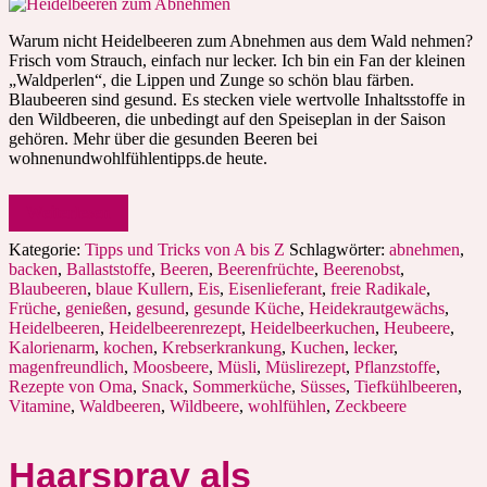
Warum nicht Heidelbeeren zum Abnehmen aus dem Wald nehmen?
Frisch vom Strauch, einfach nur lecker. Ich bin ein Fan der kleinen
„Waldperlen“, die Lippen und Zunge so schön blau färben.
Blaubeeren sind gesund. Es stecken viele wertvolle Inhaltsstoffe in
den Wildbeeren, die unbedingt auf den Speiseplan in der Saison
gehören. Mehr über die gesunden Beeren bei
wohnenundwohlfühlentipps.de heute.
Weiterlesen
Kategorie:
Tipps und Tricks von A bis Z
Schlagwörter:
abnehmen
,
backen
,
Ballaststoffe
,
Beeren
,
Beerenfrüchte
,
Beerenobst
,
Blaubeeren
,
blaue Kullern
,
Eis
,
Eisenlieferant
,
freie Radikale
,
Früche
,
genießen
,
gesund
,
gesunde Küche
,
Heidekrautgewächs
,
Heidelbeeren
,
Heidelbeerenrezept
,
Heidelbeerkuchen
,
Heubeere
,
Kalorienarm
,
kochen
,
Krebserkrankung
,
Kuchen
,
lecker
,
magenfreundlich
,
Moosbeere
,
Müsli
,
Müslirezept
,
Pflanzstoffe
,
Rezepte von Oma
,
Snack
,
Sommerküche
,
Süsses
,
Tiefkühlbeeren
,
Vitamine
,
Waldbeeren
,
Wildbeere
,
wohlfühlen
,
Zeckbeere
Haarspray als