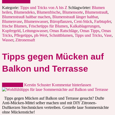
Kategorie:
Tipps und Tricks von A bis Z
Schlagwörter:
Blumen
heilen
,
Blumendeko
,
Blumenfrische
,
Blumensorte
,
Blumenstrauß
,
Blumenstrauß haltbar machen
,
Blumenstrauß länger haltbar
,
Blumenvase
,
Blumenwasser
,
Büropflanzen
,
Cent-Stück
,
Farbtupfer
,
frische Blumen
,
Frischetipps für Blumen
,
Kalkablagerungen
,
Kupfergeld
,
Leitungswasser
,
Omas Ratschläge
,
Omas Tipps
,
Omas
Tricks
,
Pflegetipps
,
ph-Wert
,
Schnittblumen
,
Tipps und Tricks
,
Vase
,
Wasser
,
Zitronensaft
Tipps gegen Mücken auf
Balkon und Terrasse
20. Juli 2018
Kerstin Schuster
Kommentar hinterlassen
Tipps gegen Mücken auf Balkon und Terrasse gesucht? Dufte
Anti-Mücken-Mittel selber machen und mit DIY Zitronen-
Duftkerzen Stechmücken vertreiben. Genieße laue Sommernächte
ohne Mückenstiche!