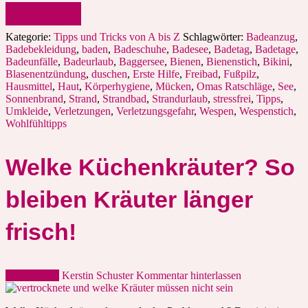
Weiterlesen
Kategorie:
Tipps und Tricks von A bis Z
Schlagwörter:
Badeanzug
,
Badebekleidung
,
baden
,
Badeschuhe
,
Badesee
,
Badetag
,
Badetage
,
Badeunfälle
,
Badeurlaub
,
Baggersee
,
Bienen
,
Bienenstich
,
Bikini
,
Blasenentzündung
,
duschen
,
Erste Hilfe
,
Freibad
,
Fußpilz
,
Hausmittel
,
Haut
,
Körperhygiene
,
Mücken
,
Omas Ratschläge
,
See
,
Sonnenbrand
,
Strand
,
Strandbad
,
Strandurlaub
,
stressfrei
,
Tipps
,
Umkleide
,
Verletzungen
,
Verletzungsgefahr
,
Wespen
,
Wespenstich
,
Wohlfühltipps
Welke Küchenkräuter? So
bleiben Kräuter länger
frisch!
4. Juni 2019
Kerstin Schuster
Kommentar hinterlassen