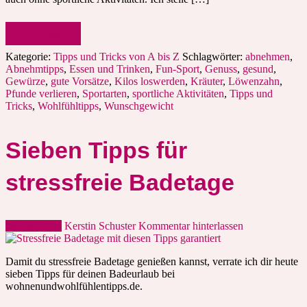
Weiterlesen
Kategorie:
Tipps und Tricks von A bis Z
Schlagwörter:
abnehmen
,
Abnehmtipps
,
Essen und Trinken
,
Fun-Sport
,
Genuss
,
gesund
,
Gewürze
,
gute Vorsätze
,
Kilos loswerden
,
Kräuter
,
Löwenzahn
,
Pfunde verlieren
,
Sportarten
,
sportliche Aktivitäten
,
Tipps und
Tricks
,
Wohlfühltipps
,
Wunschgewicht
Sieben Tipps für
stressfreie Badetage
16. Juli 2019
Kerstin Schuster
Kommentar hinterlassen
Damit du stressfreie Badetage genießen kannst, verrate ich dir heute
sieben Tipps für deinen Badeurlaub bei
wohnenundwohlfühlentipps.de.