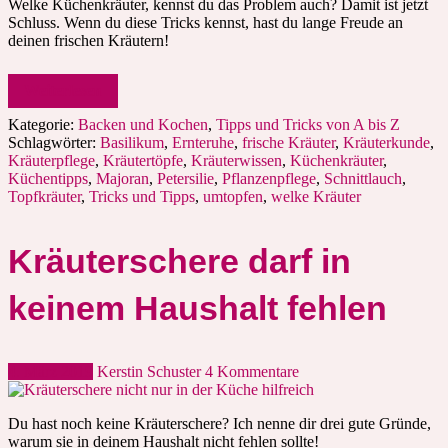
Welke Küchenkräuter, kennst du das Problem auch? Damit ist jetzt
Schluss. Wenn du diese Tricks kennst, hast du lange Freude an
deinen frischen Kräutern!
Weiterlesen
Kategorie:
Backen und Kochen
,
Tipps und Tricks von A bis Z
Schlagwörter:
Basilikum
,
Ernteruhe
,
frische Kräuter
,
Kräuterkunde
,
Kräuterpflege
,
Kräutertöpfe
,
Kräuterwissen
,
Küchenkräuter
,
Küchentipps
,
Majoran
,
Petersilie
,
Pflanzenpflege
,
Schnittlauch
,
Topfkräuter
,
Tricks und Tipps
,
umtopfen
,
welke Kräuter
Kräuterschere darf in
keinem Haushalt fehlen
4. März 2019
Kerstin Schuster
4 Kommentare
Du hast noch keine Kräuterschere? Ich nenne dir drei gute Gründe,
warum sie in deinem Haushalt nicht fehlen sollte!