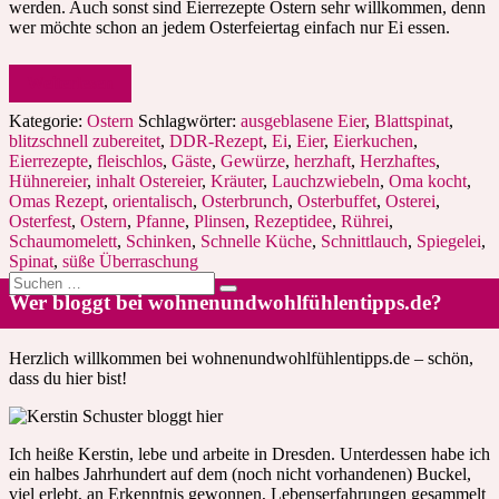
werden. Auch sonst sind Eierrezepte Ostern sehr willkommen, denn
wer möchte schon an jedem Osterfeiertag einfach nur Ei essen.
Weiterlesen
Kategorie:
Ostern
Schlagwörter:
ausgeblasene Eier
,
Blattspinat
,
blitzschnell zubereitet
,
DDR-Rezept
,
Ei
,
Eier
,
Eierkuchen
,
Eierrezepte
,
fleischlos
,
Gäste
,
Gewürze
,
herzhaft
,
Herzhaftes
,
Hühnereier
,
inhalt Ostereier
,
Kräuter
,
Lauchzwiebeln
,
Oma kocht
,
Omas Rezept
,
orientalisch
,
Osterbrunch
,
Osterbuffet
,
Osterei
,
Osterfest
,
Ostern
,
Pfanne
,
Plinsen
,
Rezeptidee
,
Rührei
,
Schaumomelett
,
Schinken
,
Schnelle Küche
,
Schnittlauch
,
Spiegelei
,
Spinat
,
süße Überraschung
Suche
nach:
Wer bloggt bei wohnenundwohlfühlentipps.de?
Herzlich willkommen bei wohnenundwohlfühlentipps.de – schön,
dass du hier bist!
Ich heiße Kerstin, lebe und arbeite in Dresden. Unterdessen habe ich
ein halbes Jahrhundert auf dem (noch nicht vorhandenen) Buckel,
viel erlebt, an Erkenntnis gewonnen, Lebenserfahrungen gesammelt